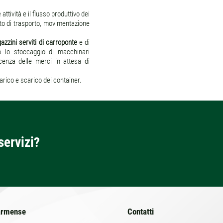
attività e il flusso produttivo dei
ato di trasporto, movimentazione
zzini serviti di carroponte
e di
o lo stoccaggio di macchinari
enza delle merci in attesa di
carico e scarico dei container.
servizi?
armense
Contatti