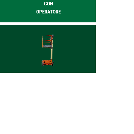
CON
OPERATORE
ELEVATORI
A
COLONNA
Sei interessato ai nostri servizi?
Contattaci