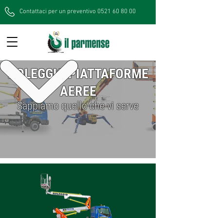
Contattaci per un preventivo 0521 60 80 00
NOLEGGIO PIATTAFORME
AEREE
Sappiamo quello che vi serve