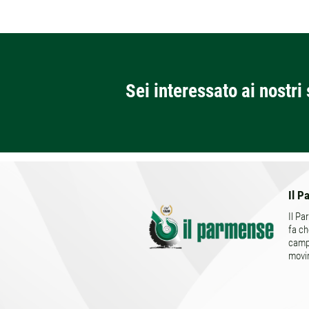
Sei interessato ai nostri 
Il P
Il Pa
fa ch
campo
movi