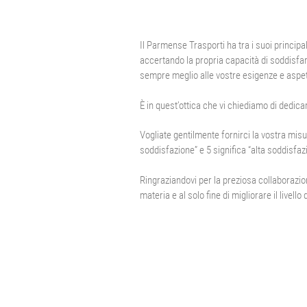
Il Parmense Trasporti ha tra i suoi principal
accertando la propria capacità di soddisfarl
sempre meglio alle vostre esigenze e aspet
È in quest’ottica che vi chiediamo di dedic
Vogliate gentilmente fornirci la vostra misur
soddisfazione” e 5 significa “alta soddisfaz
Ringraziandovi per la preziosa collaborazio
materia e al solo fine di migliorare il livello 