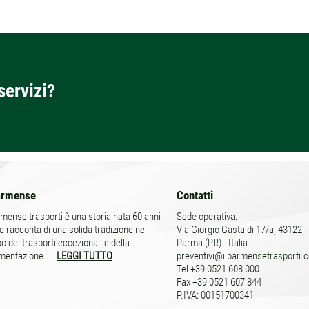
servizi?
armense
Contatti
rmense trasporti è una storia nata 60 anni
Sede operativa:
e racconta di una solida tradizione nel
Via Giorgio Gastaldi 17/a, 43122
 dei trasporti eccezionali e della
Parma (PR) - Italia
mentazione....
LEGGI TUTTO
preventivi@ilparmensetrasporti.
Tel
+39 0521 608 000
Fax +39 0521 607 844
P.IVA:
00151700341